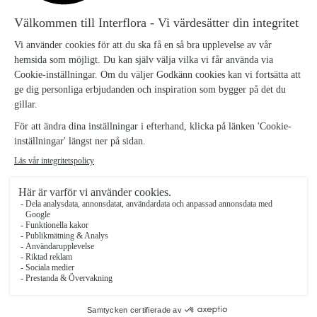
FÄRGFEST
FÄRGLYCKA
Från 259 kr
Från 269 kr
SORBET
Från 389 kr