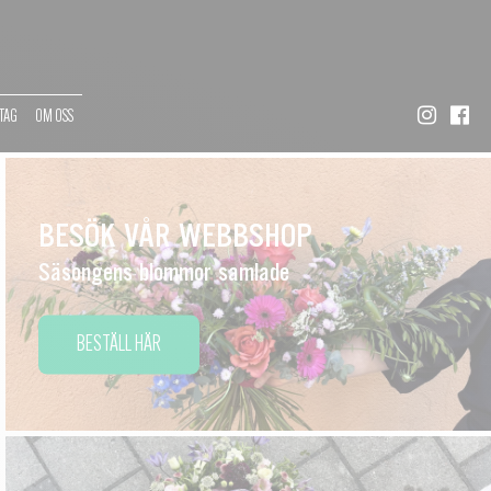
TAG
OM OSS
BESÖK VÅR WEBBSHOP
Säsongens blommor samlade
BESTÄLL HÄR