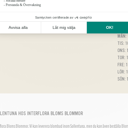
ÖPP
MÅN: 1
TIS: 1
ONS: 1
TOR: 1
FRE: 1
LÖR: 1
SÖN: 1
LLENTUNA HOS INTERFLORA BLOMS BLOMMOR
rflora Bloms Blommor. Vi kan leverera blombud inom Sollentuna, men du kan även beställa
Blo