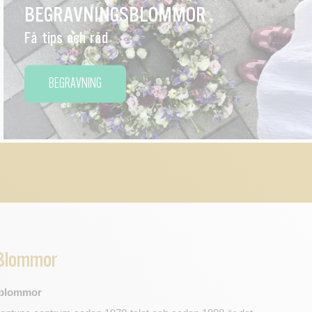
BEGRAVNINGSBLOMMOR
Få tips och råd
BEGRAVNING
Blommor
 blommor