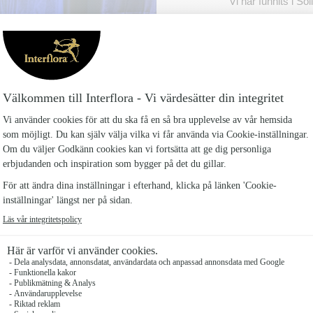
Vi har funnits i S
Anette Strahl som 
Bloms Blommor är 
mycket mer än bara
och inspirationen. 
dig själv eller ti
och dofta på.
KONTAKTA OS