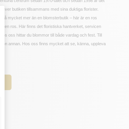
ollentuna centrum sedan 1970-talet och sedan 1998 är det
driver butiken tillsammans med sina duktiga florister.
så mycket mer än en blomsterbutik – här är en ros
 en ros. Här finns det floristiska hantverket, servicen
Hos oss hittar du blommor till både vardag och fest. Till
ll någon annan. Hos oss finns mycket att se, känna, uppleva
S