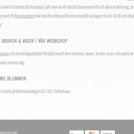
j enkelt en bukett på hemsidan, fyll i vem du vill skicka blommorna till och skriv en hälsning, s
ra med ett
Blommogram
från Interflora Bloms Blommor beställ vardagar före kl. 14.00 och lördag
!
 KRUKOR & VASER I VÅR WEBBSHOP
lommor
och inredningsdetaljer! Beställ enkelt hem blommor, växter, krukor, vaser och andra inr
 redan samma dag.
OMS BLOMMOR
 i butik på Sollentunavägen 163-165 i Sollentuna.