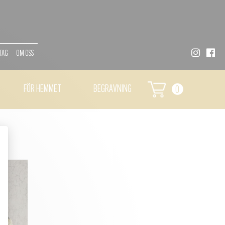
TAG
OM OSS
FÖR HEMMET
BEGRAVNING
0