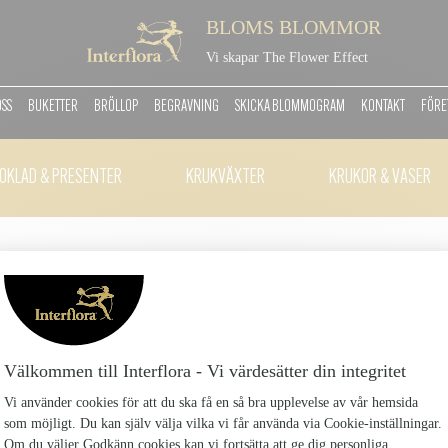
BLOMS BLOMMOR
Vi skapar The Flower Effect
OSS
BUKETTER
BRÖLLOP
BEGRAVNING
SKICKA BLOMMOGRAM
KONTAKT
FÖRE
OKLAD & PRESENTER
KRUKVÄXTER
KRUKOR & VASER