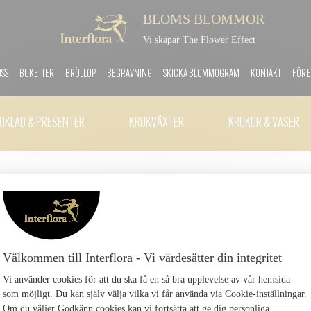
BLOMS BLOMMOR
Vi skapar The Flower Effect
OSS
BUKETTER
BRÖLLOP
BEGRAVNING
SKICKA BLOMMOGRAM
KONTAKT
FÖRE
OKLAD & PRESENTER
KRUKVÄXTER
KRUKOR & VASER