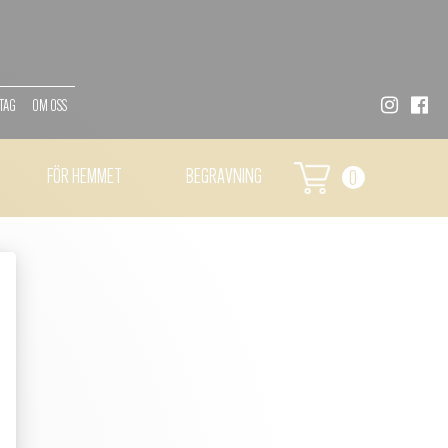
TAG
OM OSS
FÖR HEMMET
BEGRAVNING
0