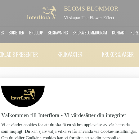
BLOMS BLOMMOR
Vi skapar The Flower Effect
OSS
BUKETTER
BRÖLLOP
BEGRAVNING
SKICKA BLOMMOGRAM
KONTAKT
FÖRE
OKLAD & PRESENTER
KRUKVÄXTER
KRUKOR & VASER
TE SÖDERMALM 100G
TE-SODERMALM-100G_4
145 kr
Fint te
Antal